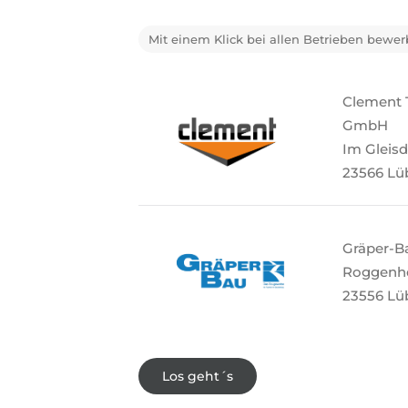
Mit einem Klick bei allen Betrieben bewe
Clement 
GmbH
Im Gleisd
23566 L
Gräper-
Roggenhor
23556 Lü
Los geht´s