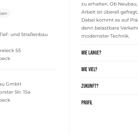
zu erhalten. Ob Neubau,
Arbeit ist überall gefrag
rben
Dabei kommt es auf Präz
denn belastbare Verkeh
Tief- und Straßenbau
modernster Technik.
reieck 55
Wie lange?
übeck
Wie viel?
Bau GmbH
Zukunft?
ster Str. 15a
beck
Profil