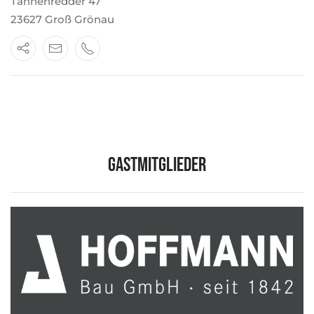
Tannenredder 47
23627 Groß Grönau
Gastmitglieder